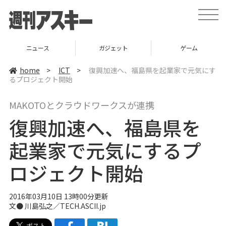
t
o
g
g
l
ニュース
ガジェット
ゲーム
e
n
a
home
>
ICT
>
復興加速へ、福島県を起業家で元気にす
v
るプロジェクト開始
i
g
a
MAKOTOとクラウドワークスが連携
t
i
復興加速へ、福島県を
o
n
起業家で元気にするプ
ロジェクト開始
2016年03月10日 13時00分更新
文● 川島弘之／TECH.ASCII.jp