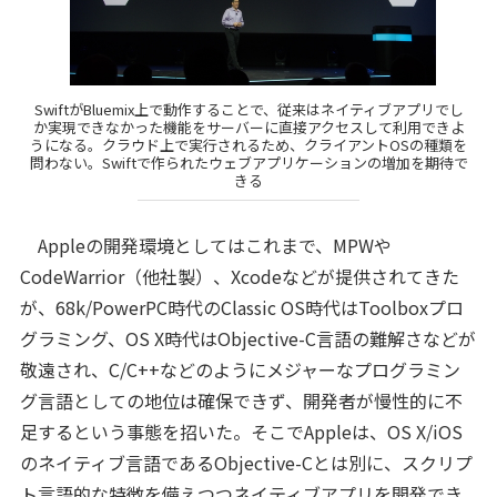
SwiftがBluemix上で動作することで、従来はネイティブアプリでし
か実現できなかった機能をサーバーに直接アクセスして利用できよ
うになる。クラウド上で実行されるため、クライアントOSの種類を
問わない。Swiftで作られたウェブアプリケーションの増加を期待で
きる
Appleの開発環境としてはこれまで、MPWや
CodeWarrior（他社製）、Xcodeなどが提供されてきた
が、68k/PowerPC時代のClassic OS時代はToolboxプロ
グラミング、OS X時代はObjective-C言語の難解さなどが
敬遠され、C/C++などのようにメジャーなプログラミン
グ言語としての地位は確保できず、開発者が慢性的に不
足するという事態を招いた。そこでAppleは、OS X/iOS
のネイティブ言語であるObjective-Cとは別に、スクリプ
ト言語的な特徴を備えつつネイティブアプリを開発でき