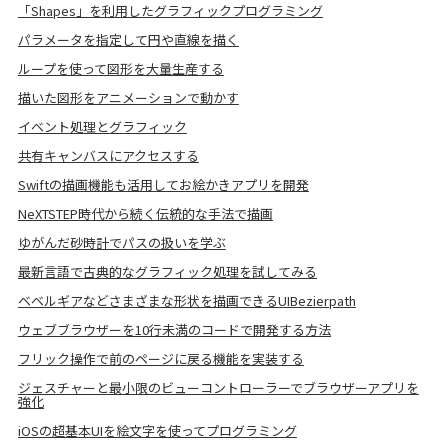
「Shapes」を利用したグラフィックプログラミング
パラメータを指定して円や直線を描く
ループを使って図形を大量生産する
描いた図形をアニメーションで動かす
イベント処理とグラフィック
共有キャンバスにアクセスする
Swiftの描画機能も活用してお絵かきアプリを開発
NeXTSTEP時代から続く伝統的な手法で描画
ゆがんだ砂時計でパスの扱いを学ぶ
最新言語で古典的なグラフィック処理を試してみる
ベベルギアなどさまざまな形状を描画できるUIBezierpath
ウェブブラウザーを10行未満のコードで開発する方法
フリック操作で前のページに戻る機能を実装する
ジェスチャーと最小限のビューコントローラーでブラウザーアプリを
強化
iOSの超基本UIを絵文字を使ってプログラミング