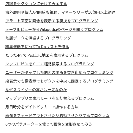
内容をセクションに分けて表示する
海外展開や個人API開放も視野、マネーツリーが10億円以上調達
アラート画面に画像を表示する裏技をプログラミング
テーブルビューからWikipediaのページを開くプログラム
階層データを深堀するプログラミング
編集機能を使ってTo Doリストを作る
たった4行でiPad上に地図を表示するプログラム
マップにピンを立てて経路検索するプログラミング
ユーザーがタップした地図の場所を突き止めるプログラミング
縦表示でも横表示でもボタンを中央に固定するプログラミング
なぜスライダーの高さは一定なのか
マップアプリの表示モードを切り替えるプログラム
月日時分をデイトピッカーで操作する方法
画像をフェードアウトさせたり移動させたりするプログラム
6つのパラメーターを使って画像を変形させてみる