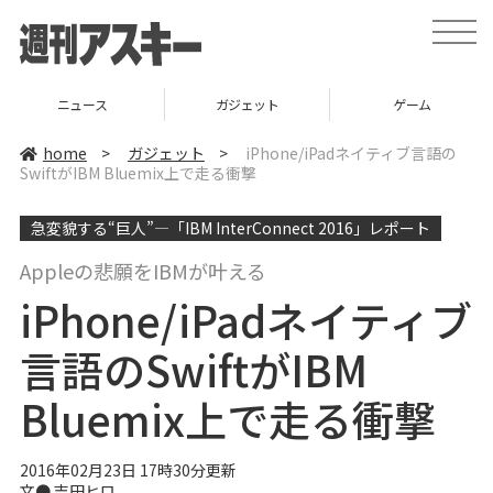
t
o
g
g
l
ニュース
ガジェット
ゲーム
e
n
a
home
>
ガジェット
>
iPhone/iPadネイティブ言語の
v
SwiftがIBM Bluemix上で走る衝撃
i
g
a
急変貌する“巨人”―「IBM InterConnect 2016」レポート
t
i
o
Appleの悲願をIBMが叶える
n
iPhone/iPadネイティブ
言語のSwiftがIBM
Bluemix上で走る衝撃
2016年02月23日 17時30分更新
文● 吉田ヒロ