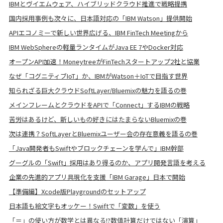
IBMとヴイエムウェア、ハイブリッドクラウド推進で戦略提携
国内採用事例も次々に、日本語対応の「IBM Watson」提供開始
APIエコノミーで新しい世界広げる、IBM FinTech Meetingから
IBM WebSphereの軽量ランタイムがJava EE 7やDocker対応
オープンAPI加速！MoneytreeがFinTechスタートアップ2社と協業
なぜ「コグニティブIoT」か、IBMがWatson＋IoTで目指す世界
知られざる巨大クラウドSoftLayer/Bluemixの魅力を語るの巻
メインフレームとクラウドをAPIで「Connect」するIBMの戦略
苦労はあるけど、新しいもの好きにはたまらないBluemixの巻
次は連携？SoftLayerとBluemixユーザー会の存在意義を語るの巻
「Java開発者もSwiftやブロックチェーンを学んで」IBM幹部
グーグルの「Swift」採用はあり得るのか、アプリ開発言語を考える
企業の先進的アプリ具現化を支援「IBM Garage」日本で開始
【準備編】Xcode版Playgroundのセットアップ
日本語も絵文字もオッケー！Swiftで「変数」を使う
「＝」の使い方が数学とは異なる!?数値計算だけではない「演算」