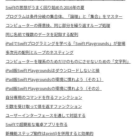
Swiftの思想がうまく回り始めた2016年の夏
プログラムは条件分岐の集合体、「論理」と「集合」をマスター
コンピューターの得意技、同じ部分を繰り返すループ処理
同じ名前で複数のデータを記録する配列
iPadでSwiftプログラミングを学べる「Swift Playgrounds」が登場
多次元の配列とループのネスティング
コンピューターを理系のためだけのものにさせないための「文字列」
iPad版Swift Playgroundsはダウンロードしないと損
iPad版Swift Playgroundsの環境に慣れよう（その１）
iPad版Swift Playgroundsの環境に慣れよう（その2）
自分専用のコマンドを作るファンクション
引数を受け取って値を返すファンクション
ユーザーインターフェースを通して対話する
Swiftで超簡易な電卓アプリを作る
新機能ステップ動作はprint()を併用すると効果的