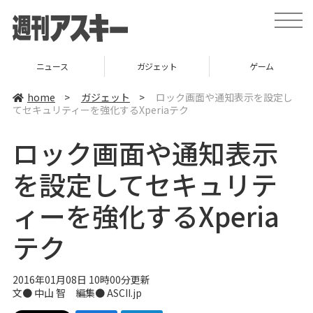
t
o
g
g
l
ニュース
ガジェット
ゲーム
e
n
a
home
>
ガジェット
>
ロック画面や通知表示を設定し
v
てセキュリティーを強化するXperiaテク
i
g
a
ロック画面や通知表示
t
i
o
を設定してセキュリテ
n
ィーを強化するXperia
テク
2016年01月08日 10時00分更新
文● 中山 智 編集● ASCII.jp