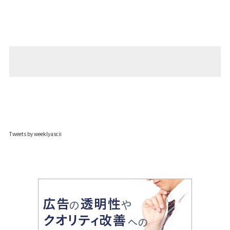
Tweets by weeklyascii