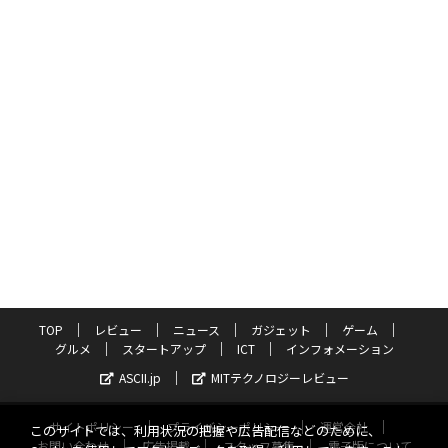
TOP
レビュー
ニュース
ガジェット
ゲーム
グルメ
スタートアップ
ICT
インフォメーション
ASCII.jp
MITテクノロジーレビュー
サイトポリシー
プライバシーポリシー
運営会社
このサイトでは、利用状況の把握や広告配信などのために、
お問い合わせ
広告掲載
スタッフ募集
電子版について