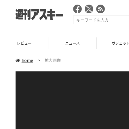
レビュー
ニュース
ガジェッ
home
>
拡大画像