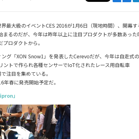
大級のイベントCES 2016が1月6日（現地時間）、開幕す
”で実質始まるのだが、今年は昨年以上に注目プロダクトが多数あった
んだプロダクトから。
XON Snow1」を発表したCerevoだが、今年は自走式
プリントで作られ各種センサーでIoT化されたレース用自転車
会場で注目を集めている。
16年春に発売開始予定だ。
ron」