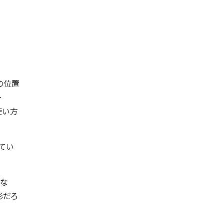
の位置
ー
使い方
てい
な
形だろ