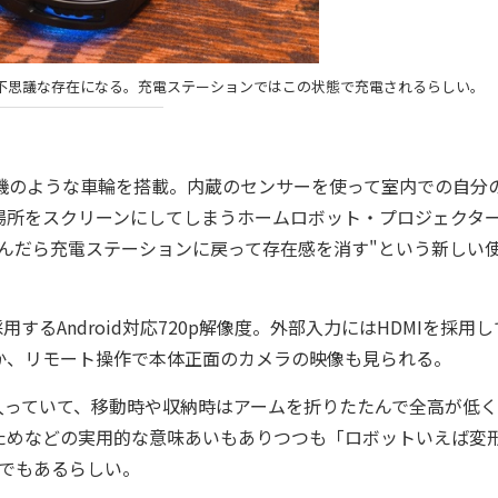
不思議な存在になる。充電ステーションではこの状態で充電されるらしい。
掃除機のような車輪を搭載。内蔵のセンサーを使って室内での自分
場所をスクリーンにしてしまうホームロボット・プロジェクタ
んだら充電ステーションに戻って存在感を消す"という新しい
るAndroid対応720p解像度。外部入力にはHDMIを採用し
か、リモート操作で本体正面のカメラの映像も見られる。
っていて、移動時や収納時はアームを折りたたんで全高が低く
ためなどの実用的な意味あいもありつつも「ロボットいえば変
装"でもあるらしい。