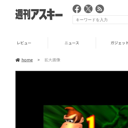
レビュー
ニュース
ガジェッ
home
>
拡大画像