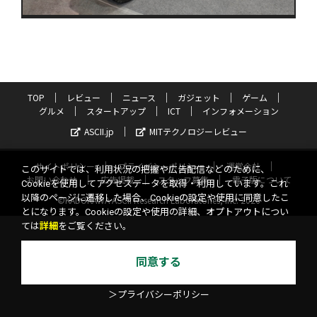
TOP
レビュー
ニュース
ガジェット
ゲーム
グルメ
スタートアップ
ICT
インフォメーション
ASCII.jp
MITテクノロジーレビュー
サイトポリシー
プライバシーポリシー
運営会社
このサイトでは、利用状況の把握や広告配信などのために、
お問い合わせ
広告掲載
スタッフ募集
電子版について
Cookieを使用してアクセスデータを取得・利用しています。これ
以降のページに遷移した場合、Cookieの設定や使用に同意したこ
©KADOKAWA ASCII Research Laboratories, Inc. 2026
とになります。Cookieの設定や使用の詳細、オプトアウトについ
ては
詳細
をご覧ください。
同意する
＞プライバシーポリシー