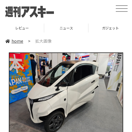
toggle
naviga
レビュー
ニュース
ガジェット
home
>
拡大画像