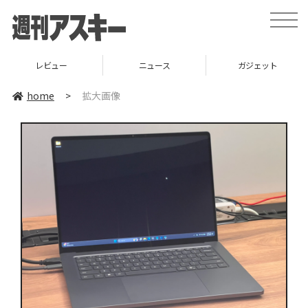
toggle
naviga
レビュー
ニュース
ガジェット
home
>
拡大画像