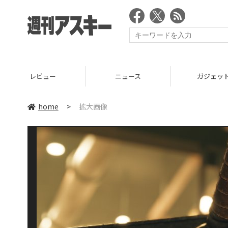
レビュー
ニュース
ガジェッ
home
>
拡大画像