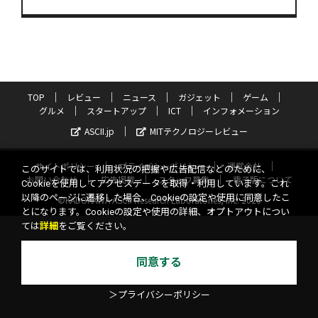
TOP
レビュー
ニュース
ガジェット
ゲーム
グルメ
スタートアップ
ICT
インフォメーション
ASCII.jp
MITテクノロジーレビュー
サイトポリシー
プライバシーポリシー
運営会社
このサイトでは、利用状況の把握や広告配信などのために、
お問い合わせ
広告掲載
スタッフ募集
電子版について
Cookieを使用してアクセスデータを取得・利用しています。これ
以降のページに遷移した場合、Cookieの設定や使用に同意したこ
©KADOKAWA ASCII Research Laboratories, Inc. 2026
とになります。Cookieの設定や使用の詳細、オプトアウトについ
ては
詳細
をご覧ください。
同意する
＞プライバシーポリシー