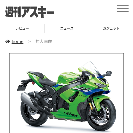
toggle
naviga
レビュー
ニュース
ガジェット
home
>
拡大画像