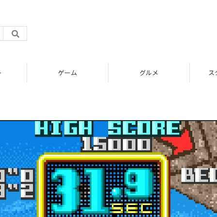
ト
ゲーム
グルメ
ス