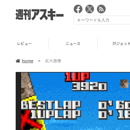
レビュー
ニュース
ガジェッ
home
>
拡大画像