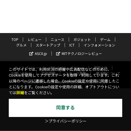
TOP
レビュー
ニュース
ガジェット
ゲーム
グルメ
スタートアップ
ICT
インフォメーション
ASCII.jp
MITテクノロジーレビュー
サイトポリシー
プライバシーポリシー
運営会社
このサイトでは、利用状況の把握や広告配信などのために、
お問い合わせ
広告掲載
スタッフ募集
電子版について
Cookieを使用してアクセスデータを取得・利用しています。これ
以降のページに遷移した場合、Cookieの設定や使用に同意したこ
©KADOKAWA ASCII Research Laboratories, Inc. 2026
とになります。Cookieの設定や使用の詳細、オプトアウトについ
ては
詳細
をご覧ください。
同意する
＞プライバシーポリシー