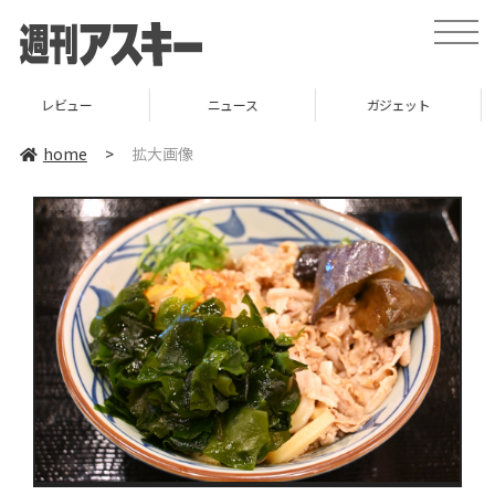
toggle
naviga
ー
ニュース
ガジェット
ゲー
home
>
拡大画像