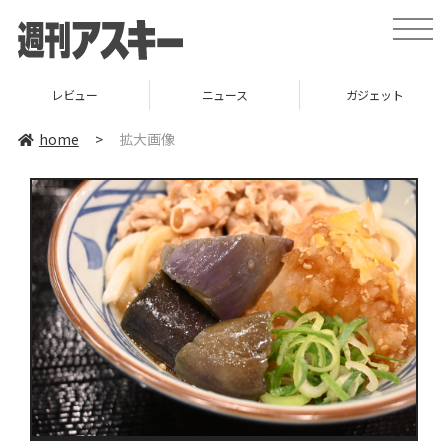
toggle
naviga
レビュー
ニュース
ガジェット
home
>
拡大画像