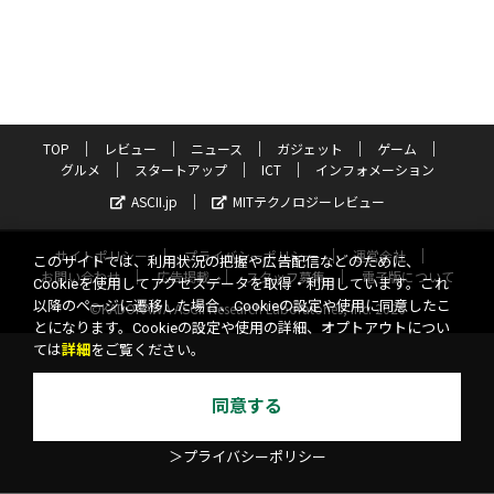
TOP
レビュー
ニュース
ガジェット
ゲーム
グルメ
スタートアップ
ICT
インフォメーション
ASCII.jp
MITテクノロジーレビュー
サイトポリシー
プライバシーポリシー
運営会社
このサイトでは、利用状況の把握や広告配信などのために、
お問い合わせ
広告掲載
スタッフ募集
電子版について
Cookieを使用してアクセスデータを取得・利用しています。これ
以降のページに遷移した場合、Cookieの設定や使用に同意したこ
©KADOKAWA ASCII Research Laboratories, Inc. 2026
とになります。Cookieの設定や使用の詳細、オプトアウトについ
ては
詳細
をご覧ください。
同意する
＞プライバシーポリシー