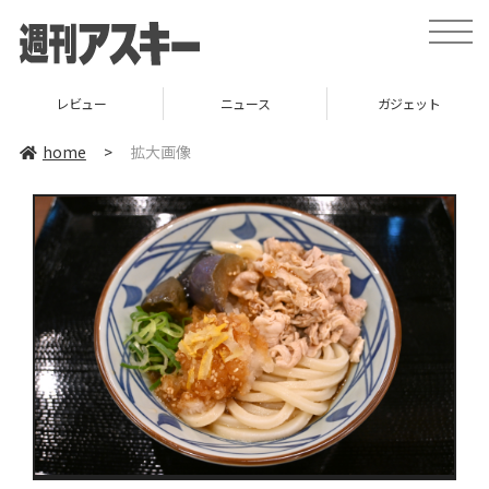
toggle
naviga
レビュー
ニュース
ガジェット
home
>
拡大画像