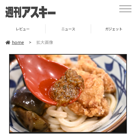
toggle
naviga
レビュー
ニュース
ガジェット
home
>
拡大画像