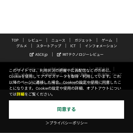
TOP
レビュー
ニュース
ガジェット
ゲーム
グルメ
スタートアップ
ICT
インフォメーション
ASCII.jp
MITテクノロジーレビュー
サイトポリシー
プライバシーポリシー
運営会社
このサイトでは、利用状況の把握や広告配信などのために、
お問い合わせ
広告掲載
スタッフ募集
電子版について
Cookieを使用してアクセスデータを取得・利用しています。これ
以降のページに遷移した場合、Cookieの設定や使用に同意したこ
©KADOKAWA ASCII Research Laboratories, Inc. 2026
とになります。Cookieの設定や使用の詳細、オプトアウトについ
ては
詳細
をご覧ください。
同意する
＞プライバシーポリシー