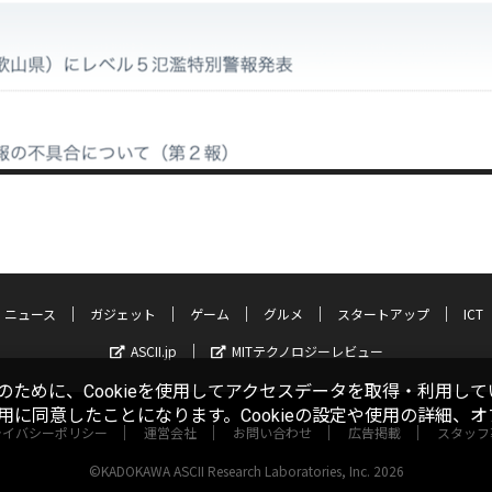
ニュース
ガジェット
ゲーム
グルメ
スタートアップ
ICT
ASCII.jp
MITテクノロジーレビュー
ために、Cookieを使用してアクセスデータを取得・利用して
使用に同意したことになります。Cookieの設定や使用の詳細、
ライバシーポリシー
運営会社
お問い合わせ
広告掲載
スタッフ
©KADOKAWA ASCII Research Laboratories, Inc. 2026