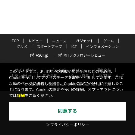
TOP
レビュー
ニュース
ガジェット
ゲーム
グルメ
スタートアップ
ICT
インフォメーション
ASCII.jp
MITテクノロジーレビュー
サイトポリシー
プライバシーポリシー
運営会社
このサイトでは、利用状況の把握や広告配信などのために、
お問い合わせ
広告掲載
スタッフ募集
電子版について
Cookieを使用してアクセスデータを取得・利用しています。これ
以降のページに遷移した場合、Cookieの設定や使用に同意したこ
©KADOKAWA ASCII Research Laboratories, Inc. 2026
とになります。Cookieの設定や使用の詳細、オプトアウトについ
ては
詳細
をご覧ください。
同意する
＞プライバシーポリシー