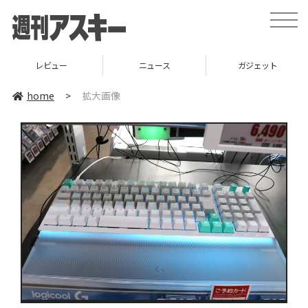
toggle
naviga
レビュー
ニュース
ガジェット
home
>
拡大画像