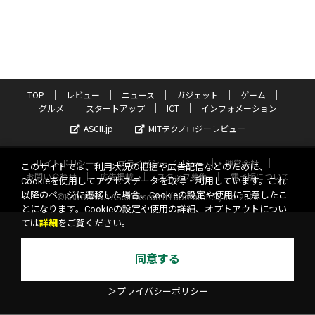
TOP
レビュー
ニュース
ガジェット
ゲーム
グルメ
スタートアップ
ICT
インフォメーション
ASCII.jp
MITテクノロジーレビュー
サイトポリシー
プライバシーポリシー
運営会社
このサイトでは、利用状況の把握や広告配信などのために、
お問い合わせ
広告掲載
スタッフ募集
電子版について
Cookieを使用してアクセスデータを取得・利用しています。これ
以降のページに遷移した場合、Cookieの設定や使用に同意したこ
©KADOKAWA ASCII Research Laboratories, Inc. 2026
とになります。Cookieの設定や使用の詳細、オプトアウトについ
ては
詳細
をご覧ください。
同意する
＞プライバシーポリシー