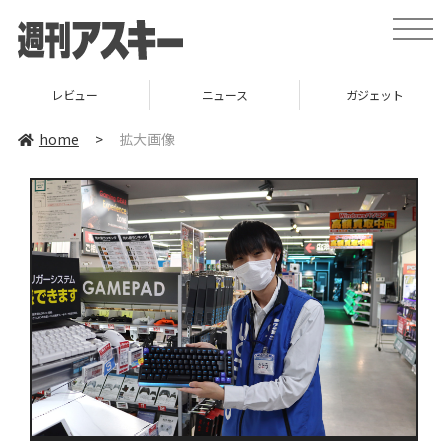
toggle
naviga
レビュー
ニュース
ガジェット
home
>
拡大画像