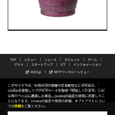
TOP
レビュー
ニュース
ガジェット
ゲーム
グルメ
スタートアップ
ICT
インフォメーション
ASCII.jp
MITテクノロジーレビュー
サイトポリシー
プライバシーポリシー
運営会社
このサイトでは、利用状況の把握や広告配信などのために、
お問い合わせ
広告掲載
スタッフ募集
電子版について
Cookieを使用してアクセスデータを取得・利用しています。これ
以降のページに遷移した場合、Cookieの設定や使用に同意したこ
©KADOKAWA ASCII Research Laboratories, Inc. 2026
とになります。Cookieの設定や使用の詳細、オプトアウトについ
ては
詳細
をご覧ください。