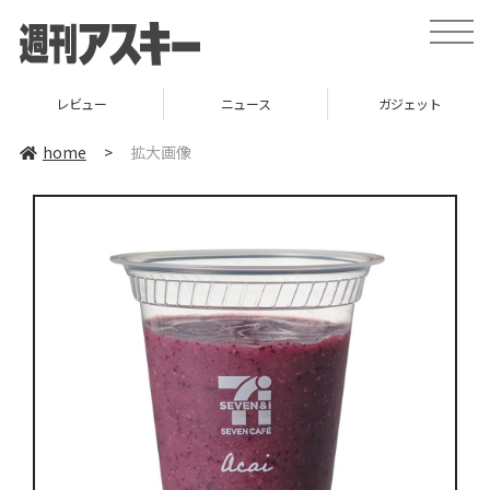
toggle
naviga
レビュー
ニュース
ガジェット
home
>
拡大画像