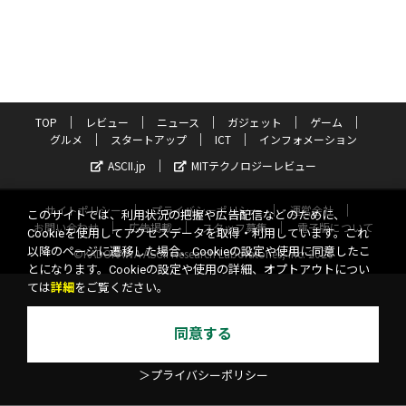
TOP
レビュー
ニュース
ガジェット
ゲーム
グルメ
スタートアップ
ICT
インフォメーション
ASCII.jp
MITテクノロジーレビュー
サイトポリシー
プライバシーポリシー
運営会社
このサイトでは、利用状況の把握や広告配信などのために、
お問い合わせ
広告掲載
スタッフ募集
電子版について
Cookieを使用してアクセスデータを取得・利用しています。これ
以降のページに遷移した場合、Cookieの設定や使用に同意したこ
©KADOKAWA ASCII Research Laboratories, Inc. 2026
とになります。Cookieの設定や使用の詳細、オプトアウトについ
ては
詳細
をご覧ください。
同意する
＞プライバシーポリシー