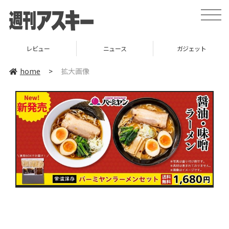
toggle
naviga
レビュー
ニュース
ガジェット
home
>
拡大画像