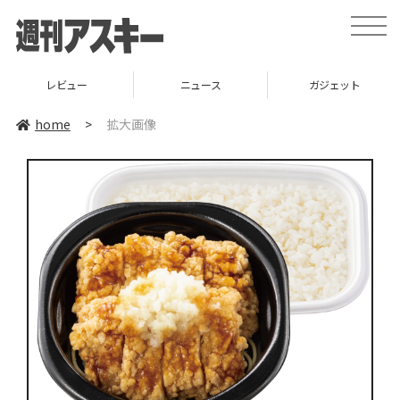
toggle
naviga
レビュー
ニュース
ガジェット
home
>
拡大画像