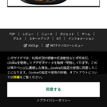
TOP
レビュー
ニュース
ガジェット
ゲーム
グルメ
スタートアップ
ICT
インフォメーション
ASCII.jp
MITテクノロジーレビュー
サイトポリシー
プライバシーポリシー
運営会社
このサイトでは、利用状況の把握や広告配信などのために、
お問い合わせ
広告掲載
スタッフ募集
電子版について
Cookieを使用してアクセスデータを取得・利用しています。これ
以降のページに遷移した場合、Cookieの設定や使用に同意したこ
©KADOKAWA ASCII Research Laboratories, Inc. 2026
とになります。Cookieの設定や使用の詳細、オプトアウトについ
ては
詳細
をご覧ください。
同意する
＞プライバシーポリシー