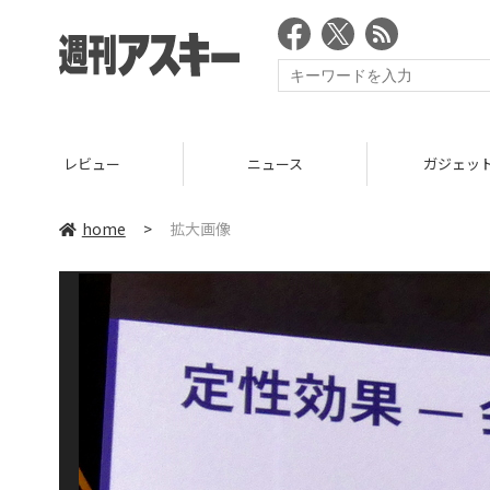
レビュー
ニュース
ガジェッ
home
>
拡大画像