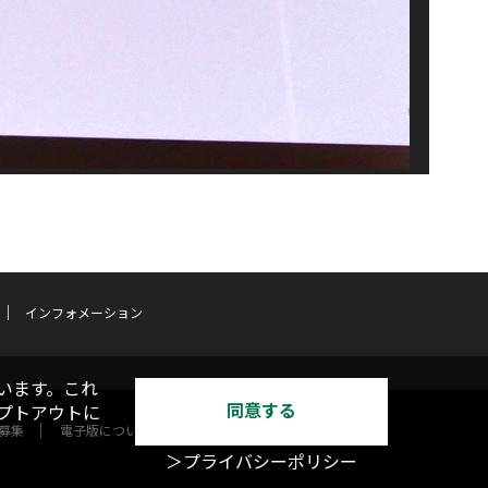
インフォメーション
います。これ
同意する
オプトアウトに
募集
電子版について
＞プライバシーポリシー