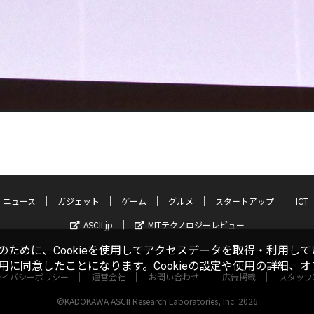
ニュース
ガジェット
ゲーム
グルメ
スタートアップ
ICT
ASCII.jp
MITテクノロジーレビュー
ために、Cookieを使用してアクセスデータを取得・利用して
使用に同意したことになります。Cookieの設定や使用の詳細、
ライバシーポリシー
運営会社
お問い合わせ
広告掲載
スタッフ
©KADOKAWA ASCII Research Laboratories, Inc. 2026