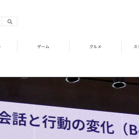
ト
ゲーム
グルメ
ス