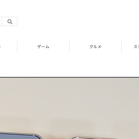
ト
ゲーム
グルメ
ス