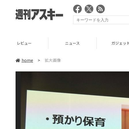
レビュー
ニュース
ガジェッ
home
>
拡大画像