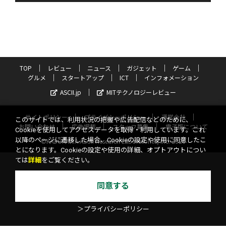
TOP
レビュー
ニュース
ガジェット
ゲーム
グルメ
スタートアップ
ICT
インフォメーション
ASCII.jp
MITテクノロジーレビュー
サイトポリシー
プライバシーポリシー
運営会社
このサイトでは、利用状況の把握や広告配信などのために、
お問い合わせ
広告掲載
スタッフ募集
電子版について
Cookieを使用してアクセスデータを取得・利用しています。これ
以降のページに遷移した場合、Cookieの設定や使用に同意したこ
©KADOKAWA ASCII Research Laboratories, Inc. 2026
とになります。Cookieの設定や使用の詳細、オプトアウトについ
ては
詳細
をご覧ください。
同意する
＞プライバシーポリシー