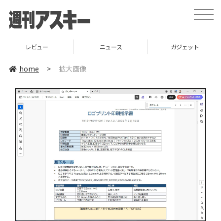
toggle
naviga
レビュー
ニュース
ガジェット
home
>
拡大画像