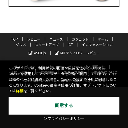
TOP
レビュー
ニュース
ガジェット
ゲーム
グルメ
スタートアップ
ICT
インフォメーション
ASCII.jp
MITテクノロジーレビュー
サイトポリシー
プライバシーポリシー
運営会社
このサイトでは、利用状況の把握や広告配信などのために、
お問い合わせ
広告掲載
スタッフ募集
電子版について
Cookieを使用してアクセスデータを取得・利用しています。これ
以降のページに遷移した場合、Cookieの設定や使用に同意したこ
©KADOKAWA ASCII Research Laboratories, Inc. 2026
とになります。Cookieの設定や使用の詳細、オプトアウトについ
ては
詳細
をご覧ください。
同意する
＞プライバシーポリシー