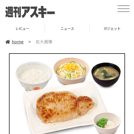
toggle
naviga
レビュー
ニュース
ガジェット
home
>
拡大画像