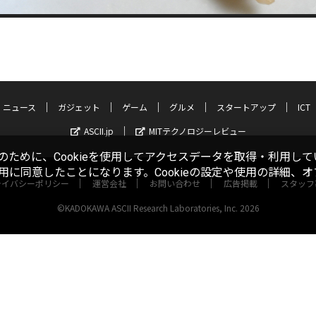
ニュース
ガジェット
ゲーム
グルメ
スタートアップ
ICT
ASCII.jp
MITテクノロジーレビュー
ために、Cookieを使用してアクセスデータを取得・利用して
使用に同意したことになります。Cookieの設定や使用の詳細、
ライバシーポリシー
運営会社
お問い合わせ
広告掲載
スタッフ
©KADOKAWA ASCII Research Laboratories, Inc. 2026