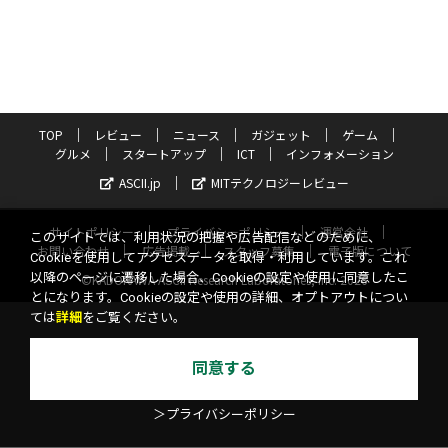
TOP
レビュー
ニュース
ガジェット
ゲーム
グルメ
スタートアップ
ICT
インフォメーション
ASCII.jp
MITテクノロジーレビュー
サイトポリシー
プライバシーポリシー
運営会社
このサイトでは、利用状況の把握や広告配信などのために、
お問い合わせ
広告掲載
スタッフ募集
電子版について
Cookieを使用してアクセスデータを取得・利用しています。これ
以降のページに遷移した場合、Cookieの設定や使用に同意したこ
©KADOKAWA ASCII Research Laboratories, Inc. 2026
とになります。Cookieの設定や使用の詳細、オプトアウトについ
ては
詳細
をご覧ください。
同意する
＞プライバシーポリシー