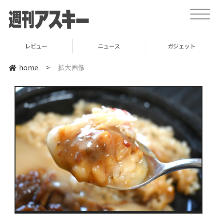
toggle
naviga
レビュー
ニュース
ガジェット
home
>
拡大画像