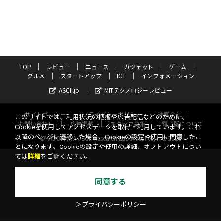
TOP
レビュー
ニュース
ガジェット
ゲーム
グルメ
スタートアップ
ICT
インフォメーション
ASCII.jp
MITテクノロジーレビュー
サイトポリシー
プライバシーポリシー
運営会社
このサイトでは、利用状況の把握や広告配信などのために、
お問い合わせ
広告掲載
スタッフ募集
電子版について
Cookieを使用してアクセスデータを取得・利用しています。これ
以降のページに遷移した場合、Cookieの設定や使用に同意したこ
©KADOKAWA ASCII Research Laboratories, Inc. 2026
とになります。Cookieの設定や使用の詳細、オプトアウトについ
ては
詳細
をご覧ください。
同意する
＞プライバシーポリシー