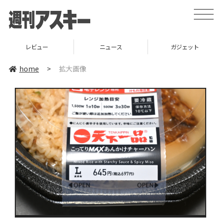
toggle
naviga
レビュー
ニュース
ガジェット
home
>
拡大画像