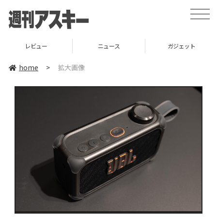
toggle
naviga
レビュー
ニュース
ガジェット
home
>
拡大画像