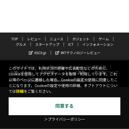
TOP
レビュー
ニュース
ガジェット
ゲーム
グルメ
スタートアップ
ICT
インフォメーション
ASCII.jp
MITテクノロジーレビュー
サイトポリシー
プライバシーポリシー
運営会社
このサイトでは、利用状況の把握や広告配信などのために、
お問い合わせ
広告掲載
スタッフ募集
電子版について
Cookieを使用してアクセスデータを取得・利用しています。これ
以降のページに遷移した場合、Cookieの設定や使用に同意したこ
©KADOKAWA ASCII Research Laboratories, Inc. 2026
とになります。Cookieの設定や使用の詳細、オプトアウトについ
ては
詳細
をご覧ください。
同意する
＞プライバシーポリシー