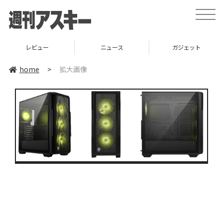
toggle
naviga
レビュー
ニュース
ガジェット
home
>
拡大画像