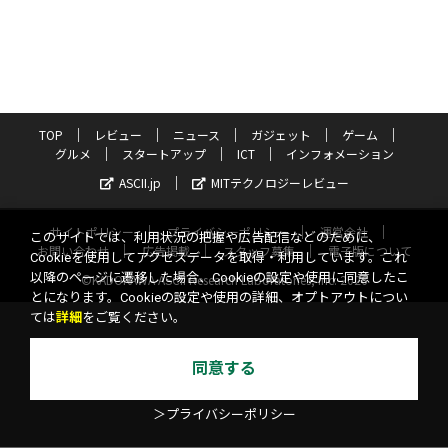
TOP
レビュー
ニュース
ガジェット
ゲーム
グルメ
スタートアップ
ICT
インフォメーション
ASCII.jp
MITテクノロジーレビュー
サイトポリシー
プライバシーポリシー
運営会社
このサイトでは、利用状況の把握や広告配信などのために、
お問い合わせ
広告掲載
スタッフ募集
電子版について
Cookieを使用してアクセスデータを取得・利用しています。これ
以降のページに遷移した場合、Cookieの設定や使用に同意したこ
©KADOKAWA ASCII Research Laboratories, Inc. 2026
とになります。Cookieの設定や使用の詳細、オプトアウトについ
ては
詳細
をご覧ください。
同意する
＞プライバシーポリシー