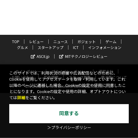
TOP
レビュー
ニュース
ガジェット
ゲーム
グルメ
スタートアップ
ICT
インフォメーション
ASCII.jp
MITテクノロジーレビュー
サイトポリシー
プライバシーポリシー
運営会社
このサイトでは、利用状況の把握や広告配信などのために、
お問い合わせ
広告掲載
スタッフ募集
電子版について
Cookieを使用してアクセスデータを取得・利用しています。これ
以降のページに遷移した場合、Cookieの設定や使用に同意したこ
©KADOKAWA ASCII Research Laboratories, Inc. 2026
とになります。Cookieの設定や使用の詳細、オプトアウトについ
ては
詳細
をご覧ください。
同意する
＞プライバシーポリシー