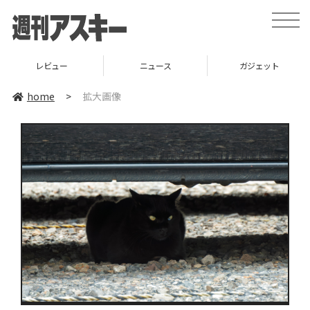
toggle
naviga
レビュー
ニュース
ガジェット
home
>
拡大画像