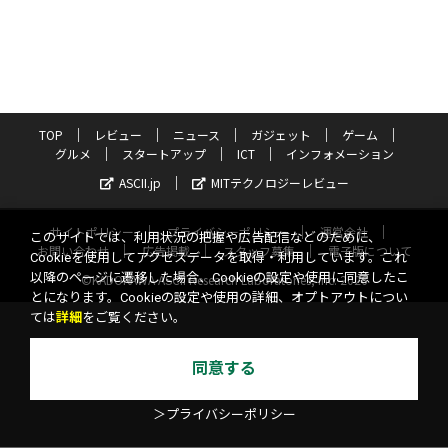
TOP
レビュー
ニュース
ガジェット
ゲーム
グルメ
スタートアップ
ICT
インフォメーション
ASCII.jp
MITテクノロジーレビュー
サイトポリシー
プライバシーポリシー
運営会社
このサイトでは、利用状況の把握や広告配信などのために、
お問い合わせ
広告掲載
スタッフ募集
電子版について
Cookieを使用してアクセスデータを取得・利用しています。これ
以降のページに遷移した場合、Cookieの設定や使用に同意したこ
©KADOKAWA ASCII Research Laboratories, Inc. 2026
とになります。Cookieの設定や使用の詳細、オプトアウトについ
ては
詳細
をご覧ください。
同意する
＞プライバシーポリシー