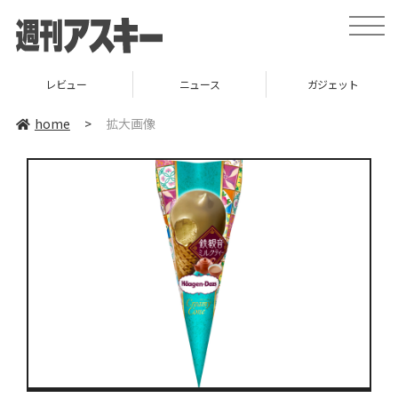
toggle
naviga
レビュー
ニュース
ガジェット
home
>
拡大画像