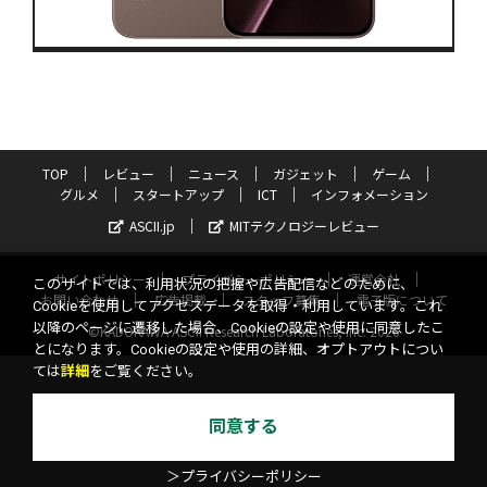
TOP
レビュー
ニュース
ガジェット
ゲーム
グルメ
スタートアップ
ICT
インフォメーション
ASCII.jp
MITテクノロジーレビュー
サイトポリシー
プライバシーポリシー
運営会社
このサイトでは、利用状況の把握や広告配信などのために、
お問い合わせ
広告掲載
スタッフ募集
電子版について
Cookieを使用してアクセスデータを取得・利用しています。これ
以降のページに遷移した場合、Cookieの設定や使用に同意したこ
©KADOKAWA ASCII Research Laboratories, Inc. 2026
とになります。Cookieの設定や使用の詳細、オプトアウトについ
ては
詳細
をご覧ください。
同意する
＞プライバシーポリシー