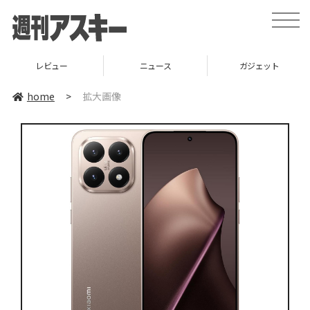
toggle
naviga
レビュー
ニュース
ガジェット
home
>
拡大画像