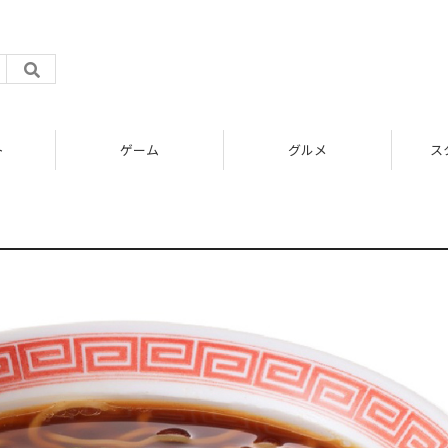
ト
ゲーム
グルメ
ス