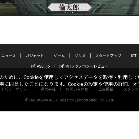
ニュース
ガジェット
ゲーム
グルメ
スタートアップ
ICT
ASCII.jp
MITテクノロジーレビュー
ために、Cookieを使用してアクセスデータを取得・利用して
使用に同意したことになります。Cookieの設定や使用の詳細、
ライバシーポリシー
運営会社
お問い合わせ
広告掲載
スタッフ
©KADOKAWA ASCII Research Laboratories, Inc. 2026