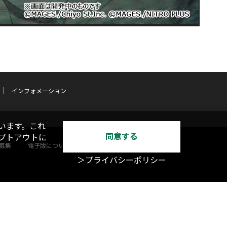
インフォメーション
います。これ
同意する
オプトアウトに
募集
電子版について
＞プライバシーポリシー