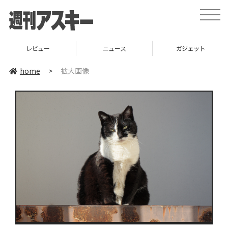
toggle
naviga
レビュー
ニュース
ガジェット
home
>
拡大画像