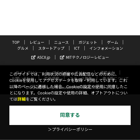
TOP
レビュー
ニュース
ガジェット
ゲーム
グルメ
スタートアップ
ICT
インフォメーション
ASCII.jp
MITテクノロジーレビュー
サイトポリシー
プライバシーポリシー
運営会社
このサイトでは、利用状況の把握や広告配信などのために、
お問い合わせ
広告掲載
スタッフ募集
電子版について
Cookieを使用してアクセスデータを取得・利用しています。これ
以降のページに遷移した場合、Cookieの設定や使用に同意したこ
©KADOKAWA ASCII Research Laboratories, Inc. 2026
とになります。Cookieの設定や使用の詳細、オプトアウトについ
ては
詳細
をご覧ください。
同意する
＞プライバシーポリシー