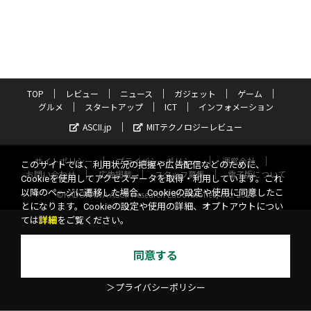
TOP
レビュー
ニュース
ガジェット
ゲーム
グルメ
スタートアップ
ICT
インフォメーション
ASCII.jp
MITテクノロジーレビュー
サイトポリシー
プライバシーポリシー
運営会社
このサイトでは、利用状況の把握や広告配信などのために、
お問い合わせ
広告掲載
スタッフ募集
電子版について
Cookieを使用してアクセスデータを取得・利用しています。これ
以降のページに遷移した場合、Cookieの設定や使用に同意したこ
©KADOKAWA ASCII Research Laboratories, Inc. 2026
とになります。Cookieの設定や使用の詳細、オプトアウトについ
ては
詳細
をご覧ください。
同意する
＞プライバシーポリシー