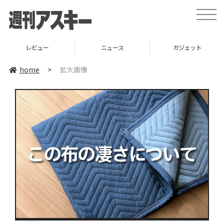
toggle
naviga
レビュー
ニュース
ガジェット
home
>
拡大画像