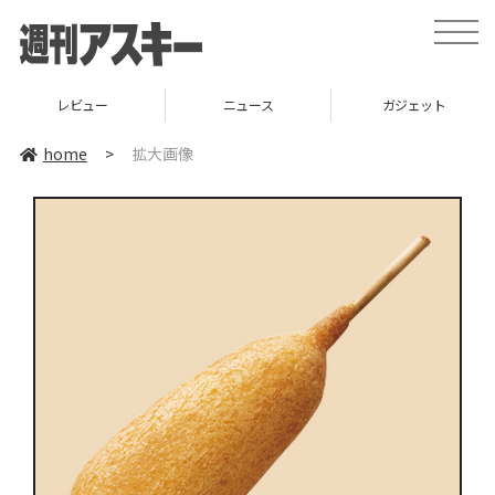
toggle
naviga
レビュー
ニュース
ガジェット
home
>
拡大画像