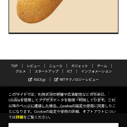
TOP
レビュー
ニュース
ガジェット
ゲーム
グルメ
スタートアップ
ICT
インフォメーション
ASCII.jp
MITテクノロジーレビュー
サイトポリシー
プライバシーポリシー
運営会社
このサイトでは、利用状況の把握や広告配信などのために、
お問い合わせ
広告掲載
スタッフ募集
電子版について
Cookieを使用してアクセスデータを取得・利用しています。これ
以降のページに遷移した場合、Cookieの設定や使用に同意したこ
©KADOKAWA ASCII Research Laboratories, Inc. 2026
とになります。Cookieの設定や使用の詳細、オプトアウトについ
ては
詳細
をご覧ください。