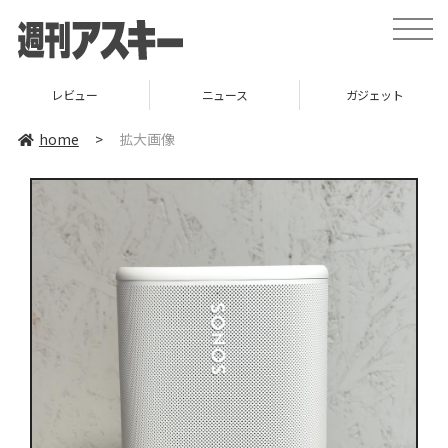
toggle
naviga
レビュー
ニュース
ガジェット
home
>
拡大画像