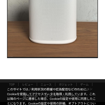
TOP
レビュー
ニュース
ガジェット
ゲーム
グルメ
スタートアップ
ICT
インフォメーション
このサイトでは、利用状況の把握や広告配信などのために、
Cookieを使用してアクセスデータを取得・利用しています。これ
ASCII.jp
MITテクノロジーレビュー
以降のページに遷移した場合、Cookieの設定や使用に同意したこ
とになります。Cookieの設定や使用の詳細、オプトアウトについ