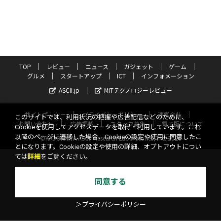
TOP
レビュー
ニュース
ガジェット
ゲーム
グルメ
スタートアップ
ICT
インフォメーション
ASCII.jp
MITテクノロジーレビュー
サイトポリシー
プライバシーポリシー
運営会社
このサイトでは、利用状況の把握や広告配信などのために、
お問い合わせ
広告掲載
スタッフ募集
電子版について
Cookieを使用してアクセスデータを取得・利用しています。これ
以降のページに遷移した場合、Cookieの設定や使用に同意したこ
©KADOKAWA ASCII Research Laboratories, Inc. 2026
とになります。Cookieの設定や使用の詳細、オプトアウトについ
ては
詳細
をご覧ください。
同意する
＞プライバシーポリシー