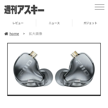
toggle
naviga
レビュー
ニュース
ガジェット
home
>
拡大画像