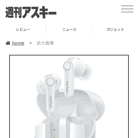
toggle
naviga
レビュー
ニュース
ガジェット
home
>
拡大画像