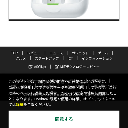
TOP
レビュー
ニュース
ガジェット
ゲーム
グルメ
スタートアップ
ICT
インフォメーション
ASCII.jp
MITテクノロジーレビュー
サイトポリシー
プライバシーポリシー
運営会社
このサイトでは、利用状況の把握や広告配信などのために、
お問い合わせ
広告掲載
スタッフ募集
電子版について
Cookieを使用してアクセスデータを取得・利用しています。これ
以降のページに遷移した場合、Cookieの設定や使用に同意したこ
©KADOKAWA ASCII Research Laboratories, Inc. 2026
とになります。Cookieの設定や使用の詳細、オプトアウトについ
ては
詳細
をご覧ください。
同意する