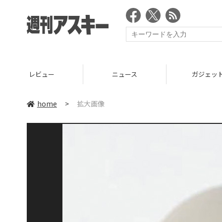
レビュー
ニュース
ガジェッ
home
>
拡大画像