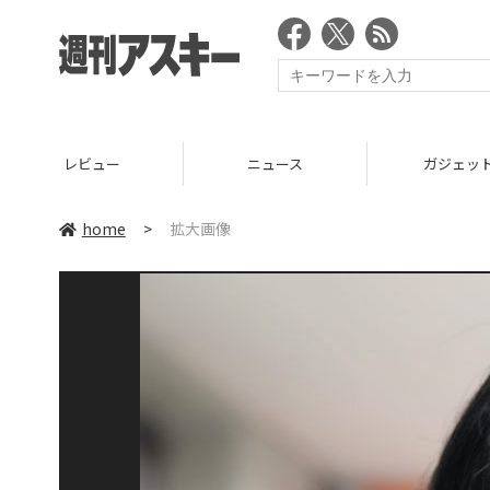
レビュー
ニュース
ガジェッ
home
>
拡大画像