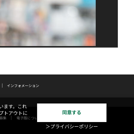
インフォメーション
います。これ
同意する
オプトアウトに
募集
電子版について
＞プライバシーポリシー