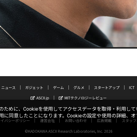
ニュース
ガジェット
ゲーム
グルメ
スタートアップ
ICT
ASCII.jp
MITテクノロジーレビュー
ために、Cookieを使用してアクセスデータを取得・利用して
使用に同意したことになります。Cookieの設定や使用の詳細、
ライバシーポリシー
運営会社
お問い合わせ
広告掲載
スタッフ
©KADOKAWA ASCII Research Laboratories, Inc. 2026