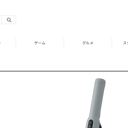
ト
ゲーム
グルメ
ス