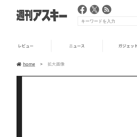
レビュー
ニュース
ガジェッ
home
>
拡大画像