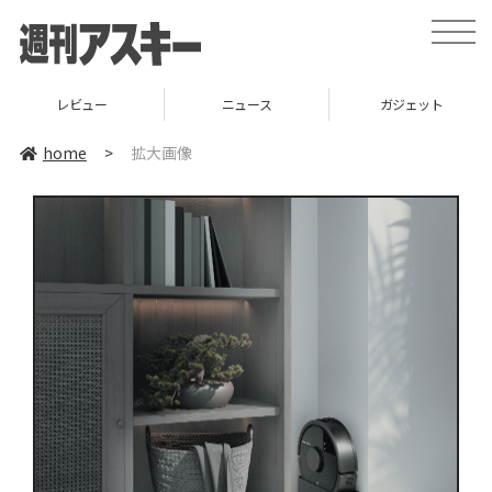
toggle
naviga
レビュー
ニュース
ガジェット
home
>
拡大画像