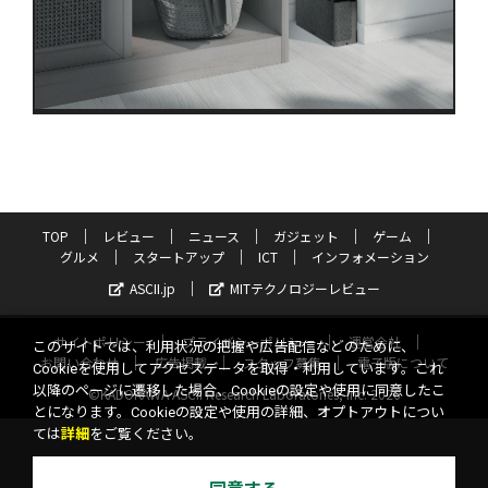
TOP
レビュー
ニュース
ガジェット
ゲーム
グルメ
スタートアップ
ICT
インフォメーション
ASCII.jp
MITテクノロジーレビュー
サイトポリシー
プライバシーポリシー
運営会社
このサイトでは、利用状況の把握や広告配信などのために、
お問い合わせ
広告掲載
スタッフ募集
電子版について
Cookieを使用してアクセスデータを取得・利用しています。これ
以降のページに遷移した場合、Cookieの設定や使用に同意したこ
©KADOKAWA ASCII Research Laboratories, Inc. 2026
とになります。Cookieの設定や使用の詳細、オプトアウトについ
ては
詳細
をご覧ください。