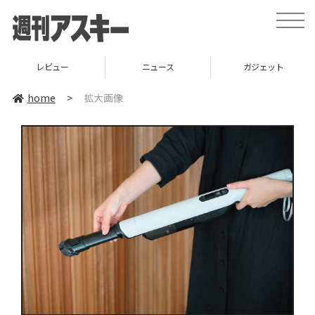
toggle
naviga
レビュー
ニュース
ガジェット
home
>
拡大画像