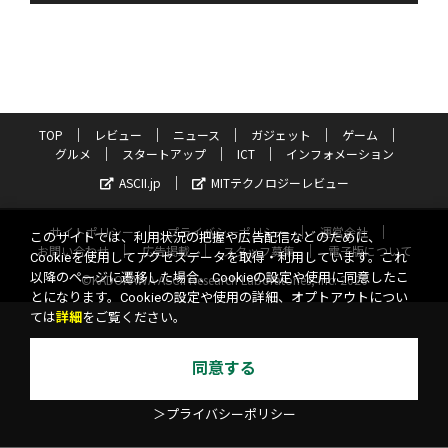
TOP
レビュー
ニュース
ガジェット
ゲーム
グルメ
スタートアップ
ICT
インフォメーション
ASCII.jp
MITテクノロジーレビュー
サイトポリシー
プライバシーポリシー
運営会社
このサイトでは、利用状況の把握や広告配信などのために、
お問い合わせ
広告掲載
スタッフ募集
電子版について
Cookieを使用してアクセスデータを取得・利用しています。これ
以降のページに遷移した場合、Cookieの設定や使用に同意したこ
©KADOKAWA ASCII Research Laboratories, Inc. 2026
とになります。Cookieの設定や使用の詳細、オプトアウトについ
ては
詳細
をご覧ください。
同意する
＞プライバシーポリシー