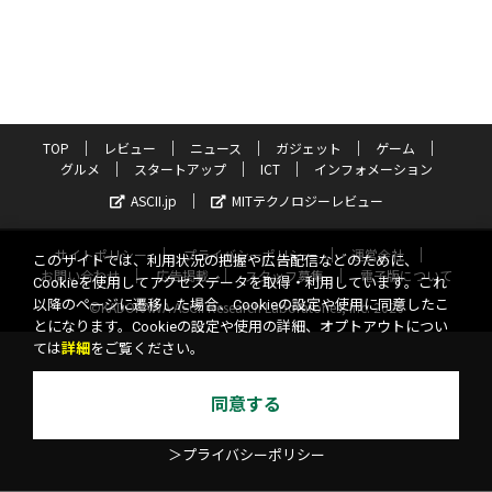
TOP
レビュー
ニュース
ガジェット
ゲーム
グルメ
スタートアップ
ICT
インフォメーション
ASCII.jp
MITテクノロジーレビュー
サイトポリシー
プライバシーポリシー
運営会社
このサイトでは、利用状況の把握や広告配信などのために、
お問い合わせ
広告掲載
スタッフ募集
電子版について
Cookieを使用してアクセスデータを取得・利用しています。これ
以降のページに遷移した場合、Cookieの設定や使用に同意したこ
©KADOKAWA ASCII Research Laboratories, Inc. 2026
とになります。Cookieの設定や使用の詳細、オプトアウトについ
ては
詳細
をご覧ください。
同意する
＞プライバシーポリシー