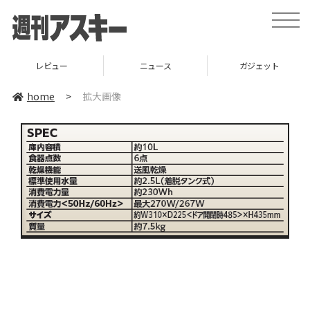
toggle
naviga
レビュー
ニュース
ガジェット
home
>
拡大画像