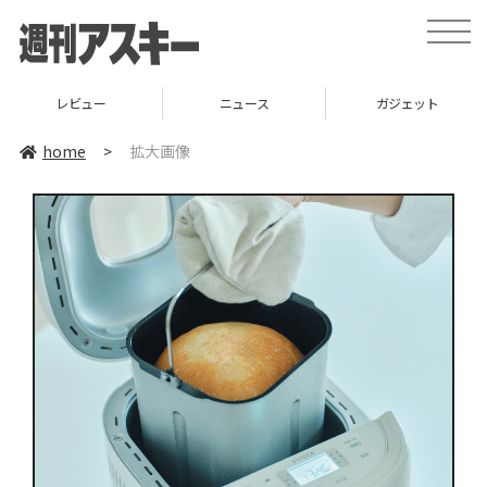
toggle
naviga
レビュー
ニュース
ガジェット
home
>
拡大画像