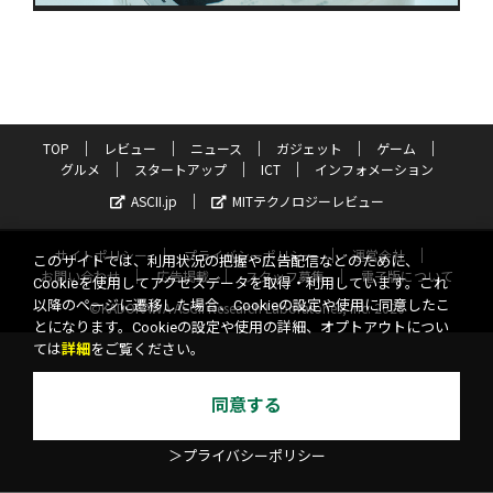
TOP
レビュー
ニュース
ガジェット
ゲーム
グルメ
スタートアップ
ICT
インフォメーション
ASCII.jp
MITテクノロジーレビュー
サイトポリシー
プライバシーポリシー
運営会社
このサイトでは、利用状況の把握や広告配信などのために、
お問い合わせ
広告掲載
スタッフ募集
電子版について
Cookieを使用してアクセスデータを取得・利用しています。これ
以降のページに遷移した場合、Cookieの設定や使用に同意したこ
©KADOKAWA ASCII Research Laboratories, Inc. 2026
とになります。Cookieの設定や使用の詳細、オプトアウトについ
ては
詳細
をご覧ください。
同意する
＞プライバシーポリシー