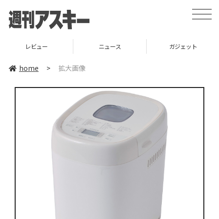
toggle
naviga
レビュー
ニュース
ガジェット
home
>
拡大画像